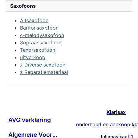
Saxofoons
Altsaxofoon
Baritonsaxofoon
c-melodysaxofoon
Sopraansaxofoon
Tenorsaxofoon
uitverkoop
x Diverse saxofoon
z Reparatiemateriaal
Klarisax
AVG verklaring
onderhoud en aankoop kla
Algemene Voorwaarden
Julianastraat 1