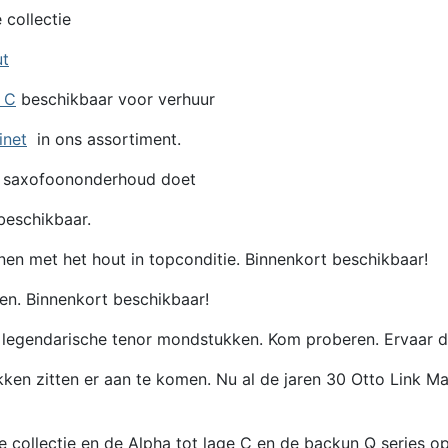
 collectie
ut
e C
beschikbaar voor verhuur
inet
in ons assortiment.
 saxofoononderhoud doet
eschikbaar.
en met het hout in topconditie. Binnenkort beschikbaar!
en. Binnenkort beschikbaar!
egendarische tenor mondstukken. Kom proberen. Ervaar de 
itten er aan te komen. Nu al de jaren 30 Otto Link Maste
de collectie en de Alpha tot lage C en de backun Q series 