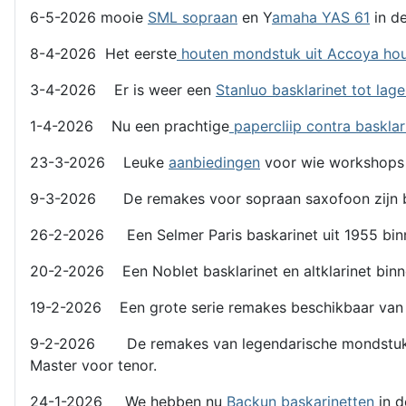
6-5-2026 mooie
SML sopraan
en Y
amaha YAS 61
in de
8-4-2026 Het eerste
houten mondstuk uit Accoya ho
3-4-2026 Er is weer een
Stanluo basklarinet tot lag
1-4-2026 Nu een prachtige
papercliip contra basklar
23-3-2026 Leuke
aanbiedingen
voor wie workshops
9-3-2026 De remakes voor sopraan saxofoon zijn b
26-2-2026 Een Selmer Paris baskarinet uit 1955 binn
20-2-2026 Een Noblet basklarinet en altklarinet binn
19-2-2026 Een grote serie remakes beschikbaar van l
9-2-2026 De remakes van legendarische mondstukken z
Master voor tenor.
24-1-2026 We hebben nu
Backun baskarinetten
in 