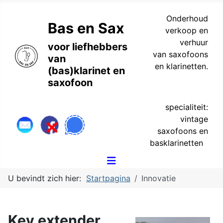
Onderhoud
Bas en Sax
verkoop en
verhuur
voor liefhebbers
van saxofoons
van
en klarinetten.
(bas)klarinet en
saxofoon
specialiteit:
vintage
saxofoons en
basklarinetten
U bevindt zich hier:
Startpagina
Innovatie
Key extender