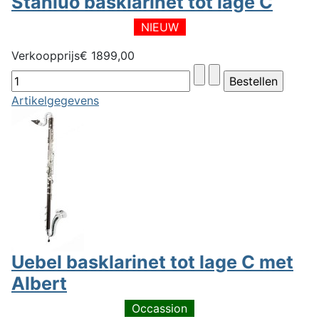
Stanluo basklarinet tot lage C
NIEUW
Verkoopprijs
€ 1899,00
Artikelgegevens
Uebel basklarinet tot lage C met
Albert
Occassion