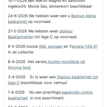
15-7-2026 een Martin Magna Alt saxofoon
ingekocht. Mooie Sax, binnenkort beschikbaar
24-6-2026 We hebben weer een u
Backun Alpha
baskarinet
op voorraad.
21-5-2026 We hebben weer
stanluo
Basklarinetten
tot lage C op voorraad.
6-5-2026 mooie
SML sopraan
en Y
amaha YAS 61
in de collectie
8-4-2026 Het eerste
houten mondstuk uit
Accoya hout
3-4-2026 Er is weer een
Stanluo basklarinet tot
lage C
beschikbaar voor verhuur
1-4-2026 Nu een prachtige
papercliip contra
basklarinet
in ons assortiment.