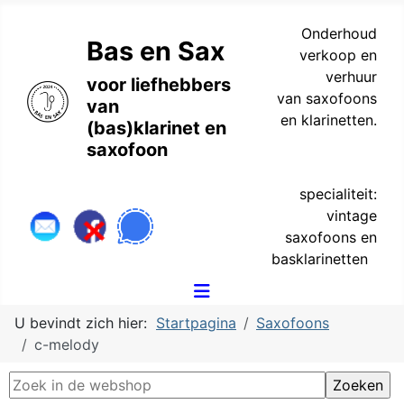
Onderhoud
Bas en Sax
verkoop en
verhuur
voor liefhebbers
van saxofoons
van
en klarinetten.
(bas)klarinet en
saxofoon
specialiteit:
vintage
saxofoons en
basklarinetten
U bevindt zich hier:
Startpagina
Saxofoons
c-melody