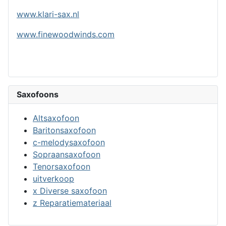
www.klari-sax.nl
www.finewoodwinds.com
Saxofoons
Altsaxofoon
Baritonsaxofoon
c-melodysaxofoon
Sopraansaxofoon
Tenorsaxofoon
uitverkoop
x Diverse saxofoon
z Reparatiemateriaal