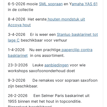
6-5-2026 mooie
SML sopraan
en Y
amaha YAS 61
in de collectie
8-4-2026 Het eerste
houten mondstuk uit
Accoya hout
3-4-2026 Er is weer een
Stanluo basklarinet tot
lage C
beschikbaar voor verhuur
1-4-2026 Nu een prachtige
papercliip contra
basklarinet
in ons assortiment.
23-3-2026 Leuke
aanbiedingen
voor wie
workshops saxofoononderhoud doet
9-3-2026 De remakes voor sopraan saxofoon
zijn beschikbaar.
26-2-2026 Een Selmer Paris baskarinet uit
1955 binnen met het hout in topconditie.
Binnenkort beschikbaar!