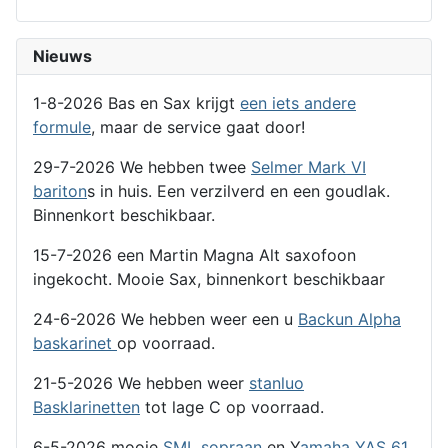
Nieuws
1-8-2026 Bas en Sax krijgt
een iets andere
formule
, maar de service gaat door!
29-7-2026 We hebben twee
Selmer Mark VI
bariton
s in huis. Een verzilverd en een goudlak.
Binnenkort beschikbaar.
15-7-2026 een Martin Magna Alt saxofoon
ingekocht. Mooie Sax, binnenkort beschikbaar
24-6-2026 We hebben weer een u
Backun Alpha
baskarinet
op voorraad.
21-5-2026 We hebben weer
stanluo
Basklarinetten
tot lage C op voorraad.
6-5-2026 mooie
SML sopraan
en Y
amaha YAS 61