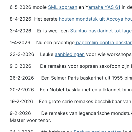
6-5-2026 mooie
SML sopraan
en Y
amaha YAS 61
in de
8-4-2026 Het eerste
houten mondstuk uit Accoya ho
3-4-2026 Er is weer een
Stanluo basklarinet tot lag
1-4-2026 Nu een prachtige
papercliip contra basklar
23-3-2026 Leuke
aanbiedingen
voor wie workshops
9-3-2026 De remakes voor sopraan saxofoon zijn b
26-2-2026 Een Selmer Paris baskarinet uit 1955 binn
20-2-2026 Een Noblet basklarinet en altklarinet binn
19-2-2026 Een grote serie remakes beschikbaar van l
9-2-2026 De remakes van legendarische mondstukken z
Master voor tenor.
24-1-2026 We hebben nu
Backun baskarinetten
in 