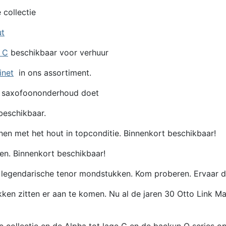
 collectie
ut
e C
beschikbaar voor verhuur
inet
in ons assortiment.
 saxofoononderhoud doet
eschikbaar.
en met het hout in topconditie. Binnenkort beschikbaar!
en. Binnenkort beschikbaar!
egendarische tenor mondstukken. Kom proberen. Ervaar de 
itten er aan te komen. Nu al de jaren 30 Otto Link Maste
de collectie en de Alpha tot lage C en de backun Q series 