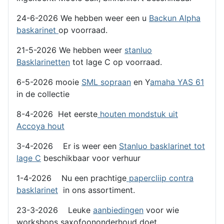
24-6-2026 We hebben weer een u
Backun Alpha
baskarinet
op voorraad.
21-5-2026 We hebben weer
stanluo
Basklarinetten
tot lage C op voorraad.
6-5-2026 mooie
SML sopraan
en Y
amaha YAS 61
in de collectie
8-4-2026 Het eerste
houten mondstuk uit
Accoya hout
3-4-2026 Er is weer een
Stanluo basklarinet tot
lage C
beschikbaar voor verhuur
1-4-2026 Nu een prachtige
papercliip contra
basklarinet
in ons assortiment.
23-3-2026 Leuke
aanbiedingen
voor wie
workshops saxofoononderhoud doet