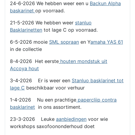
24-6-2026 We hebben weer een u
Backun Alpha
baskarinet
op voorraad.
21-5-2026 We hebben weer
stanluo
Basklarinetten
tot lage C op voorraad.
6-5-2026 mooie
SML sopraan
en Y
amaha YAS 61
in de collectie
8-4-2026 Het eerste
houten mondstuk uit
Accoya hout
3-4-2026 Er is weer een
Stanluo basklarinet tot
lage C
beschikbaar voor verhuur
1-4-2026 Nu een prachtige
papercliip contra
basklarinet
in ons assortiment.
23-3-2026 Leuke
aanbiedingen
voor wie
workshops saxofoononderhoud doet