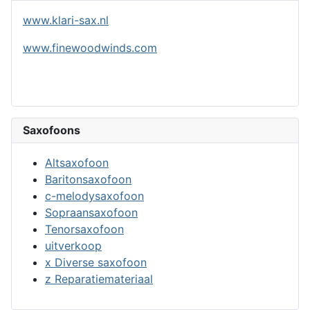
www.klari-sax.nl
www.finewoodwinds.com
Saxofoons
Altsaxofoon
Baritonsaxofoon
c-melodysaxofoon
Sopraansaxofoon
Tenorsaxofoon
uitverkoop
x Diverse saxofoon
z Reparatiemateriaal