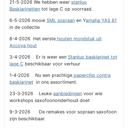
21-5-2026 We hebben weer
stanluo
Basklarinetten
tot lage C op voorraad.
6-5-2026 mooie
SML sopraan
en Y
amaha YAS 61
in de collectie
8-4-2026 Het eerste
houten mondstuk uit
Accoya hout
3-4-2026 Er is weer een
Stanluo basklarinet tot
lage C
beschikbaar voor verhuur
1-4-2026 Nu een prachtige
papercliip contra
basklarinet
in ons assortiment.
23-3-2026 Leuke
aanbiedingen
voor wie
workshops saxofoononderhoud doet
9-3-2026 De remakes voor sopraan saxofoon
zijn beschikbaar.