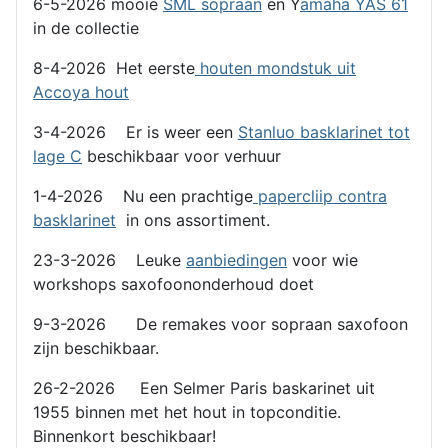
6-5-2026 mooie
SML sopraan
en Y
amaha YAS 61
in de collectie
8-4-2026 Het eerste
houten mondstuk uit
Accoya hout
3-4-2026 Er is weer een
Stanluo basklarinet tot
lage C
beschikbaar voor verhuur
1-4-2026 Nu een prachtige
papercliip contra
basklarinet
in ons assortiment.
23-3-2026 Leuke
aanbiedingen
voor wie
workshops saxofoononderhoud doet
9-3-2026 De remakes voor sopraan saxofoon
zijn beschikbaar.
26-2-2026 Een Selmer Paris baskarinet uit
1955 binnen met het hout in topconditie.
Binnenkort beschikbaar!