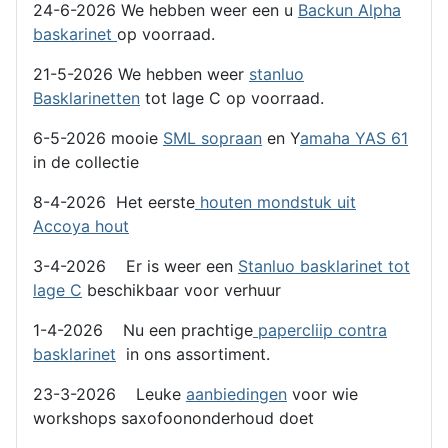
24-6-2026 We hebben weer een u
Backun Alpha
baskarinet
op voorraad.
21-5-2026 We hebben weer
stanluo
Basklarinetten
tot lage C op voorraad.
6-5-2026 mooie
SML sopraan
en Y
amaha YAS 61
in de collectie
8-4-2026 Het eerste
houten mondstuk uit
Accoya hout
3-4-2026 Er is weer een
Stanluo basklarinet tot
lage C
beschikbaar voor verhuur
1-4-2026 Nu een prachtige
papercliip contra
basklarinet
in ons assortiment.
23-3-2026 Leuke
aanbiedingen
voor wie
workshops saxofoononderhoud doet