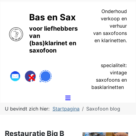
Onderhoud
Bas en Sax
verkoop en
verhuur
voor liefhebbers
van saxofoons
van
en klarinetten.
(bas)klarinet en
saxofoon
specialiteit:
vintage
saxofoons en
basklarinetten
U bevindt zich hier:
Startpagina
Saxofoon blog
Restauratie Big B