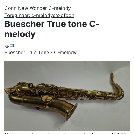
Conn New Wonder C-melody
Terug naar: c-melodysaxofoon
Buescher True tone C-
melody
Buescher True Tone - C-melody