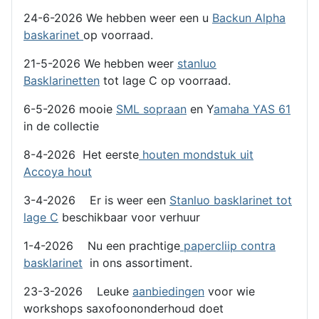
24-6-2026 We hebben weer een u
Backun Alpha
baskarinet
op voorraad.
21-5-2026 We hebben weer
stanluo
Basklarinetten
tot lage C op voorraad.
6-5-2026 mooie
SML sopraan
en Y
amaha YAS 61
in de collectie
8-4-2026 Het eerste
houten mondstuk uit
Accoya hout
3-4-2026 Er is weer een
Stanluo basklarinet tot
lage C
beschikbaar voor verhuur
1-4-2026 Nu een prachtige
papercliip contra
basklarinet
in ons assortiment.
23-3-2026 Leuke
aanbiedingen
voor wie
workshops saxofoononderhoud doet